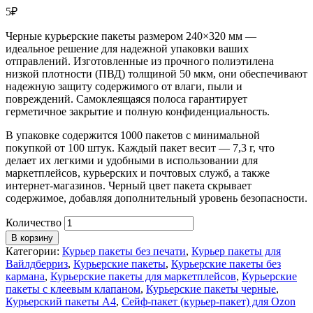
5
₽
Черные курьерские пакеты размером 240×320 мм —
идеальное решение для надежной упаковки ваших
отправлений. Изготовленные из прочного полиэтилена
низкой плотности (ПВД) толщиной 50 мкм, они обеспечивают
надежную защиту содержимого от влаги, пыли и
повреждений. Самоклеящаяся полоса гарантирует
герметичное закрытие и полную конфиденциальность.
В упаковке содержится 1000 пакетов с минимальной
покупкой от 100 штук. Каждый пакет весит — 7,3 г, что
делает их легкими и удобными в использовании для
маркетплейсов, курьерских и почтовых служб, а также
интернет-магазинов. Черный цвет пакета скрывает
содержимое, добавляя дополнительный уровень безопасности.
Количество
В корзину
Категории:
Курьер пакеты без печати
,
Курьер пакеты для
Вайлдберриз
,
Курьерские пакеты
,
Курьерские пакеты без
кармана
,
Курьерские пакеты для маркетплейсов
,
Курьерские
пакеты с клеевым клапаном
,
Курьерские пакеты черные
,
Курьерский пакеты A4
,
Сейф-пакет (курьер-пакет) для Ozon