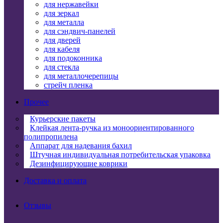
для нержавейки
для зеркал
для металла
для сэндвич-панелей
для дверей
для кабеля
для подоконника
для стекла
для металлочерепицы
стрейч пленка
Прочее
Курьерские пакеты
Клейкая лента-ручка из моноориентированного
полипропилена
Аппарат для надевания бахил
Штучная индивидуальная потребительская упаковка
Дезинфицирующие коврики
Доставка и оплата
Отзывы