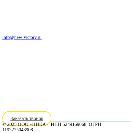
info@new-victory.ru
8 (800) 301-14-25
8 (910) 395-25-90
Заказать звонок
© 2025 ООО «НИКА». ИНН 5249169068, ОГРН
1195275043908