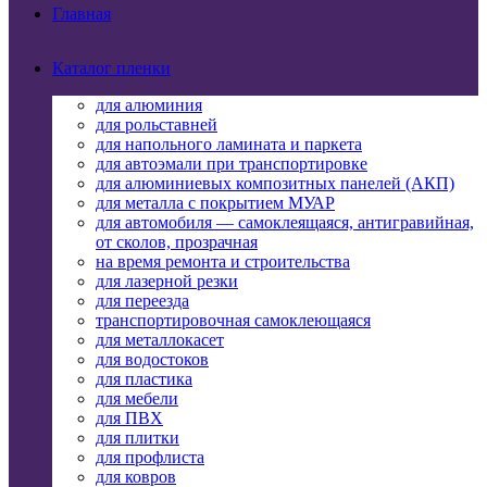
Главная
Каталог пленки
для алюминия
для рольставней
для напольного ламината и паркета
для автоэмали при транспортировке
для алюминиевых композитных панелей (АКП)
для металла с покрытием МУАР
для автомобиля — самоклеящаяся, антигравийная,
от сколов, прозрачная
на время ремонта и строительства
для лазерной резки
для переезда
транспортировочная самоклеющаяся
для металлокасет
для водостоков
для пластика
для мебели
для ПВХ
для плитки
для профлиста
для ковров