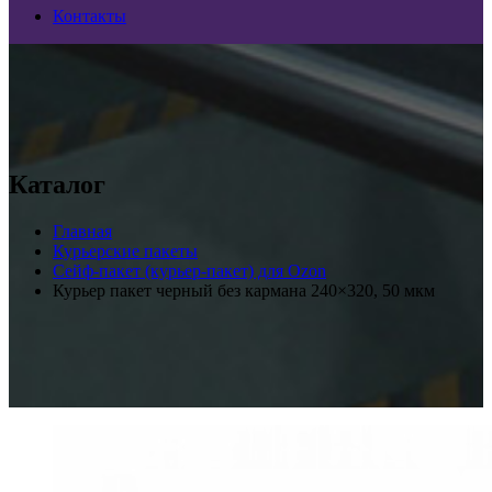
Контакты
Каталог
Главная
Курьерские пакеты
Сейф-пакет (курьер-пакет) для Ozon
Курьер пакет черный без кармана 240×320, 50 мкм