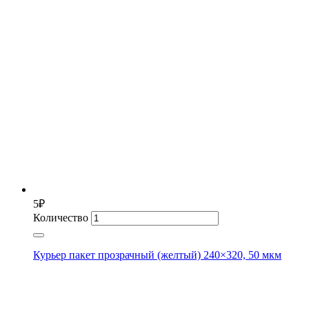
5
₽
Количество
Курьер пакет прозрачный (желтый) 240×320, 50 мкм