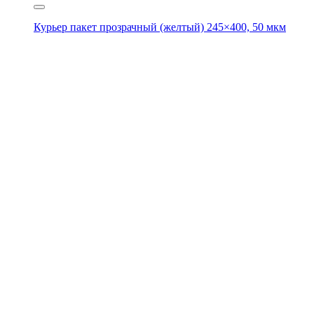
Курьер пакет прозрачный (желтый) 245×400, 50 мкм