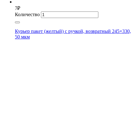
7
₽
Количество
Курьер пакет (желтый) с ручкой, возвратный 245×330,
50 мкм