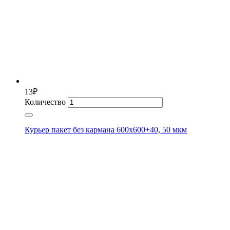
13
₽
Количество
Курьер пакет без кармана 600х600+40, 50 мкм