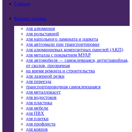
Главная
Каталог пленки
для алюминия
для рольставней
для напольного ламината и паркета
для автоэмали при транспортировке
для алюминиевых композитных панелей (АКП)
для металла с покрытием МУАР
для автомобиля — самоклеящаяся, антигравийная,
от сколов, прозрачная
на время ремонта и строительства
для лазерной резки
для переезда
транспортировочная самоклеющаяся
для металлокасет
для водостоков
для пластика
для мебели
для ПВХ
для плитки
для профлиста
для ковров