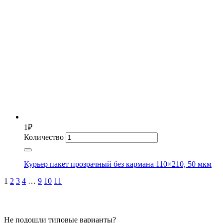
1
₽
Количество
Курьер пакет прозрачный без кармана 110×210, 50 мкм
1
2
3
4
…
9
10
11
Не подошли типовые варианты?