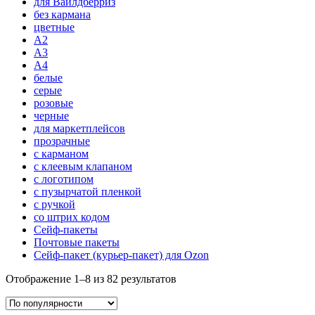
для Вайлдберриз
без кармана
цветные
А2
А3
A4
белые
серые
розовые
черные
для маркетплейсов
прозрачные
с карманом
с клеевым клапаном
с логотипом
с пузырчатой пленкой
с ручкой
со штрих кодом
Сейф-пакеты
Почтовые пакеты
Сейф-пакет (курьер-пакет) для Ozon
Отображение 1–8 из 82 результатов