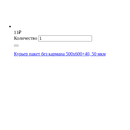
11
₽
Количество
Курьер пакет без кармана 500х600+40, 50 мкм