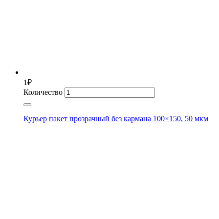
1
₽
Количество
Курьер пакет прозрачный без кармана 100×150, 50 мкм