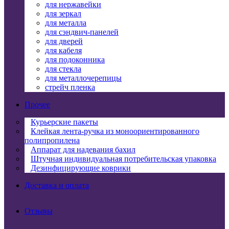
для нержавейки
для зеркал
для металла
для сэндвич-панелей
для дверей
для кабеля
для подоконника
для стекла
для металлочерепицы
стрейч пленка
Прочее
Курьерские пакеты
Клейкая лента-ручка из моноориентированного
полипропилена
Аппарат для надевания бахил
Штучная индивидуальная потребительская упаковка
Дезинфицирующие коврики
Доставка и оплата
Отзывы