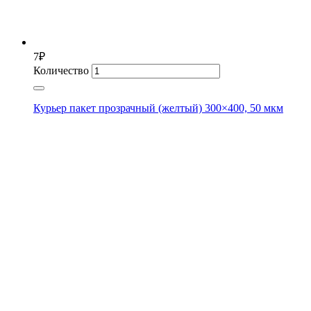
7
₽
Количество
Курьер пакет прозрачный (желтый) 300×400, 50 мкм