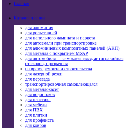
Главная
Каталог пленки
для алюминия
для рольставней
для напольного ламината и паркета
для автоэмали при транспортировке
для алюминиевых композитных панелей (АКП)
для металла с покрытием МУАР
для автомобиля — самоклеящаяся, антигравийная,
от сколов, прозрачная
на время ремонта и строительства
для лазерной резки
для переезда
транспортировочная самоклеющаяся
для металлокасет
для водостоков
для пластика
для мебели
для ПВХ
для плитки
для профлиста
для ковров