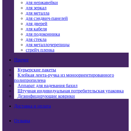
для нержавейки
для зеркал
для металла
для сэндвич-панелей
для дверей
для кабеля
для подоконника
для стекла
для металлочерепицы
стрейч пленка
Прочее
Курьерские пакеты
Клейкая лента-ручка из моноориентированного
полипропилена
Аппарат для надевания бахил
Штучная индивидуальная потребительская упаковка
Дезинфицирующие коврики
Доставка и оплата
Отзывы