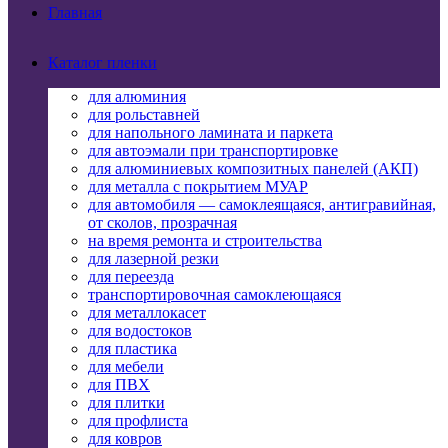
Главная
Каталог пленки
для алюминия
для рольставней
для напольного ламината и паркета
для автоэмали при транспортировке
для алюминиевых композитных панелей (АКП)
для металла с покрытием МУАР
для автомобиля — самоклеящаяся, антигравийная,
от сколов, прозрачная
на время ремонта и строительства
для лазерной резки
для переезда
транспортировочная самоклеющаяся
для металлокасет
для водостоков
для пластика
для мебели
для ПВХ
для плитки
для профлиста
для ковров