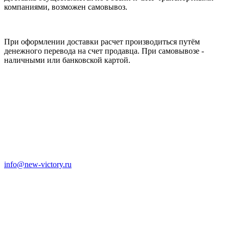
компаниями, возможен самовывоз.
ОПЛАТА
При оформлении доставки расчет производиться путём
денежного перевода на счет продавца. При самовывозе -
наличными или банковской картой.
info@new-victory.ru
8 (800) 301-14-25
8 (910) 395-25-90