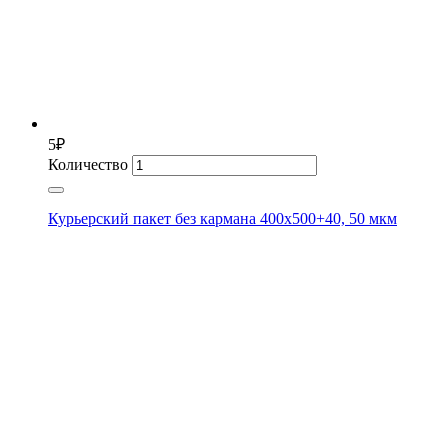
5
₽
Количество
Курьерский пакет без кармана 400х500+40, 50 мкм