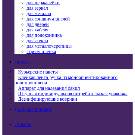
для нержавейки
для зеркал
для металла
для сэндвич-панелей
для дверей
для кабеля
для подоконника
для стекла
для металлочерепицы
стрейч пленка
Прочее
Курьерские пакеты
Клейкая лента-ручка из моноориентированного
полипропилена
Аппарат для надевания бахил
Штучная индивидуальная потребительская упаковка
Дезинфицирующие коврики
Доставка и оплата
Отзывы