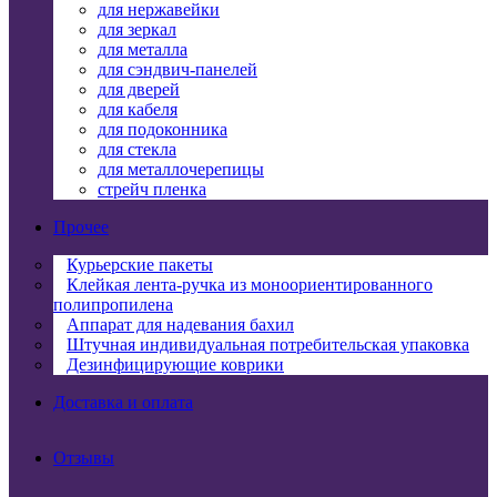
для нержавейки
для зеркал
для металла
для сэндвич-панелей
для дверей
для кабеля
для подоконника
для стекла
для металлочерепицы
стрейч пленка
Прочее
Курьерские пакеты
Клейкая лента-ручка из моноориентированного
полипропилена
Аппарат для надевания бахил
Штучная индивидуальная потребительская упаковка
Дезинфицирующие коврики
Доставка и оплата
Отзывы