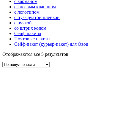
с карманом
с клеевым клапаном
с логотипом
с пузырчатой пленкой
с ручкой
со штрих кодом
Сейф-пакеты
Почтовые пакеты
Сейф-пакет (курьер-пакет) для Ozon
Отображаются все 5 результатов