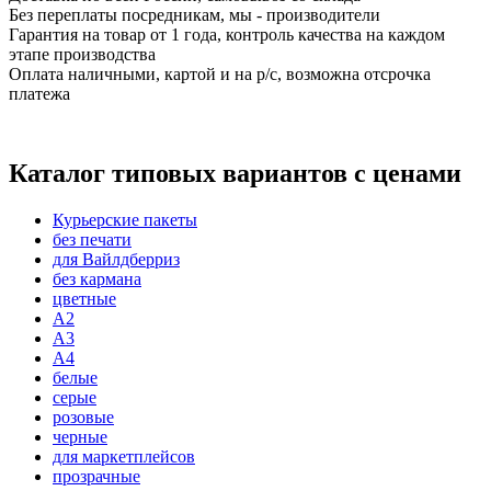
Без переплаты посредникам, мы - производители
Гарантия на товар от 1 года, контроль качества на каждом
этапе производства
Оплата наличными, картой и на р/с, возможна отсрочка
платежа
Каталог типовых вариантов с ценами
Курьерские пакеты
без печати
для Вайлдберриз
без кармана
цветные
А2
А3
A4
белые
серые
розовые
черные
для маркетплейсов
прозрачные