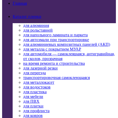
Главная
Каталог пленки
для алюминия
для рольставней
для напольного ламината и паркета
для автоэмали при транспортировке
для алюминиевых композитных панелей (АКП)
для металла с покрытием МУАР
для автомобиля — самоклеящаяся, антигравийная,
от сколов, прозрачная
на время ремонта и строительства
для лазерной резки
для переезда
транспортировочная самоклеющаяся
для металлокасет
для водостоков
для пластика
для мебели
для ПВХ
для плитки
для профлиста
для ковров