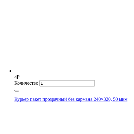
4
₽
Количество
Курьер пакет прозрачный без кармана 240×320, 50 мкм