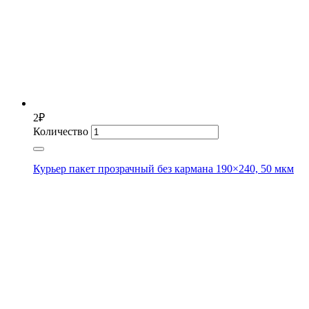
2
₽
Количество
Курьер пакет прозрачный без кармана 190×240, 50 мкм