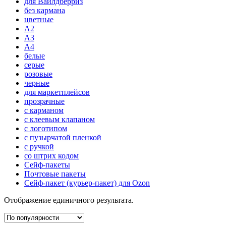
для Вайлдберриз
без кармана
цветные
А2
А3
A4
белые
серые
розовые
черные
для маркетплейсов
прозрачные
с карманом
с клеевым клапаном
с логотипом
с пузырчатой пленкой
с ручкой
со штрих кодом
Сейф-пакеты
Почтовые пакеты
Сейф-пакет (курьер-пакет) для Ozon
Отображение единичного результата.