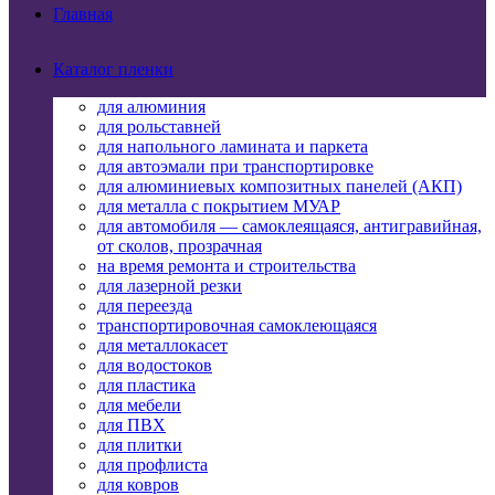
Главная
Каталог пленки
для алюминия
для рольставней
для напольного ламината и паркета
для автоэмали при транспортировке
для алюминиевых композитных панелей (АКП)
для металла с покрытием МУАР
для автомобиля — самоклеящаяся, антигравийная,
от сколов, прозрачная
на время ремонта и строительства
для лазерной резки
для переезда
транспортировочная самоклеющаяся
для металлокасет
для водостоков
для пластика
для мебели
для ПВХ
для плитки
для профлиста
для ковров