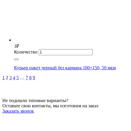
1
₽
Количество
Курьер пакет черный без кармана 100×150, 50 мкм
1
2
3
4
5
…
7
8
9
Не подошли типовые варианты?
Оставьте свои контакты, мы изготовим на заказ
Заказать звонок