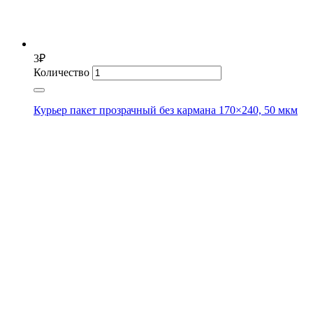
3
₽
Количество
Курьер пакет прозрачный без кармана 170×240, 50 мкм