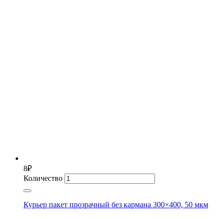
8
₽
Количество
Курьер пакет прозрачный без кармана 300×400, 50 мкм