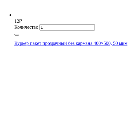
12
₽
Количество
Курьер пакет прозрачный без кармана 400×500, 50 мкм