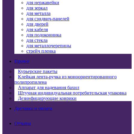
для нержавейки
для зеркал
для металла
для сэндвич-панелей
для дверей
для кабеля
для подоконника
для стекла
для металлочерепицы
стрейч пленка
Прочее
Курьерские пакеты
Клейкая лента-ручка из моноориентированного
полипропилена
Аппарат для надевания бахил
Штучная индивидуальная потребительская упаковка
Дезинфицирующие коврики
Доставка и оплата
Отзывы