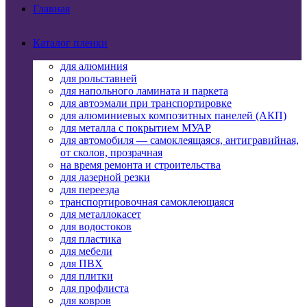
Главная
Каталог пленки
для алюминия
для рольставней
для напольного ламината и паркета
для автоэмали при транспортировке
для алюминиевых композитных панелей (АКП)
для металла с покрытием МУАР
для автомобиля — самоклеящаяся, антигравийная,
от сколов, прозрачная
на время ремонта и строительства
для лазерной резки
для переезда
транспортировочная самоклеющаяся
для металлокасет
для водостоков
для пластика
для мебели
для ПВХ
для плитки
для профлиста
для ковров