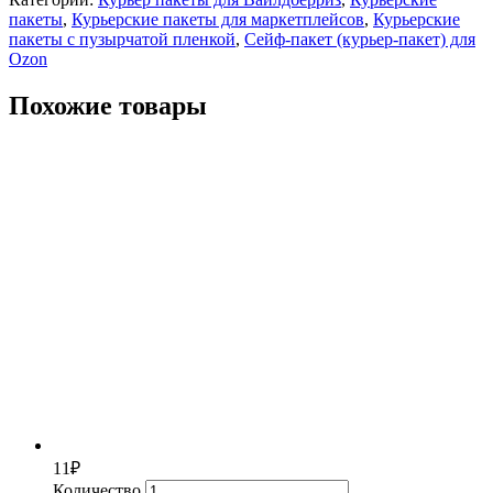
пакеты
,
Курьерские пакеты для маркетплейсов
,
Курьерские
пакеты с пузырчатой пленкой
,
Сейф-пакет (курьер-пакет) для
Ozon
Похожие товары
11
₽
Количество