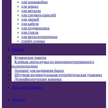
для нержавейки
для зеркал
для металла
для сэндвич-панелей
для дверей
для кабеля
для подоконника
для стекла
для металлочерепицы
стрейч пленка
Прочее
Курьерские пакеты
Клейкая лента-ручка из моноориентированного
полипропилена
Аппарат для надевания бахил
Штучная индивидуальная потребительская упаковка
Дезинфицирующие коврики
Доставка и оплата
Отзывы